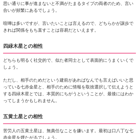
思い通りに事が進まないと不満がたまるタイプの両者のため、言い
合いが頻繁にあるでしょう。
喧嘩は多いですが、言いたいことは言えるので、どちらかが譲歩で
きれば関係をもち直すことは容易だといえます。
四緑木星との相性
どちらも明るく社交的で、似た者同士として表面的にうまくいくで
しょう。
ただし、相手のためだという建前があればなんでも言えばいいと思
っている七赤金星と、相手のために情報を取捨選択して伝えようと
する四緑木星とでは、本質的にちがうということが、最後にはわか
ってしまうかもしれません。
五黄土星との相性
苦労人の五黄土星は、無責任なことを嫌います。最初は口八丁な七
赤金星を煙たがるでしょう。