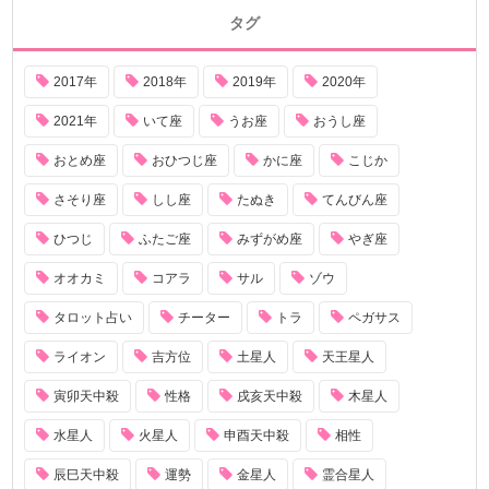
タグ
2017年
2018年
2019年
2020年
2021年
いて座
うお座
おうし座
おとめ座
おひつじ座
かに座
こじか
さそり座
しし座
たぬき
てんびん座
ひつじ
ふたご座
みずがめ座
やぎ座
オオカミ
コアラ
サル
ゾウ
タロット占い
チーター
トラ
ペガサス
ライオン
吉方位
土星人
天王星人
寅卯天中殺
性格
戌亥天中殺
木星人
水星人
火星人
申酉天中殺
相性
辰巳天中殺
運勢
金星人
霊合星人