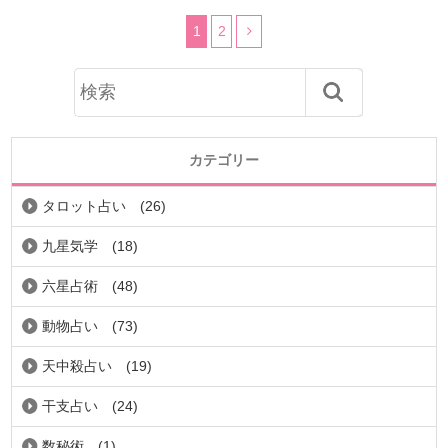
1
2
カテゴリー
タロット占い
(26)
九星気学
(18)
六星占術
(48)
動物占い
(73)
天中殺占い
(19)
干支占い
(24)
数秘術
(1)