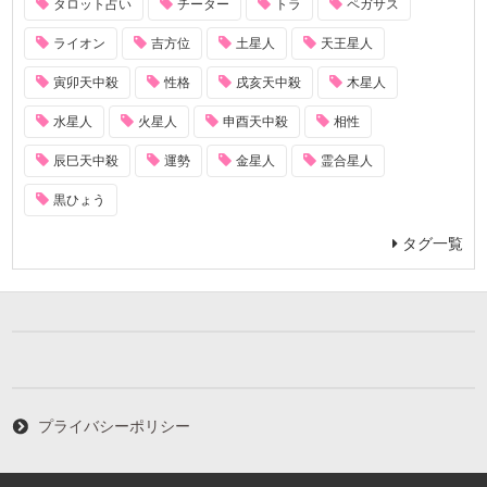
タロット占い
チーター
トラ
ペガサス
ライオン
吉方位
土星人
天王星人
寅卯天中殺
性格
戌亥天中殺
木星人
水星人
火星人
申酉天中殺
相性
辰巳天中殺
運勢
金星人
霊合星人
黒ひょう
タグ一覧
プライバシーポリシー