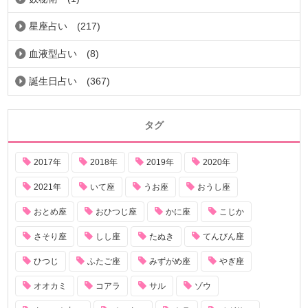
星座占い
(217)
血液型占い
(8)
誕生日占い
(367)
タグ
2017年
2018年
2019年
2020年
2021年
いて座
うお座
おうし座
おとめ座
おひつじ座
かに座
こじか
さそり座
しし座
たぬき
てんびん座
ひつじ
ふたご座
みずがめ座
やぎ座
オオカミ
コアラ
サル
ゾウ