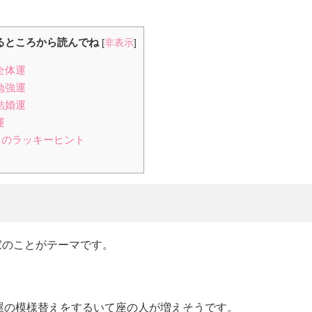
るところから読んでね
[
非表示
]
全体運
勉強運
結婚運
運
3月のラッキーヒント
家のことがテーマです。
。
屋の模様替えをするいて座の人が増えそうです。