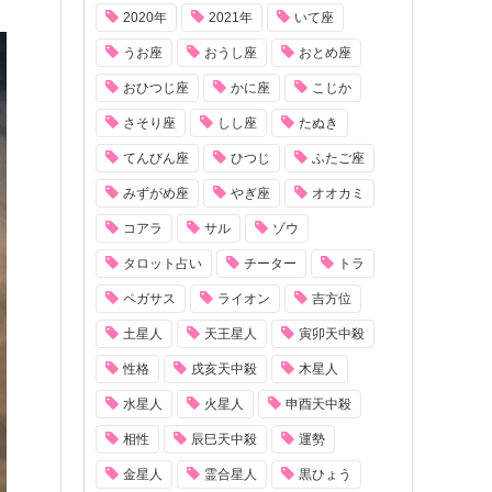
2020年
2021年
いて座
うお座
おうし座
おとめ座
おひつじ座
かに座
こじか
さそり座
しし座
たぬき
てんびん座
ひつじ
ふたご座
みずがめ座
やぎ座
オオカミ
コアラ
サル
ゾウ
タロット占い
チーター
トラ
ペガサス
ライオン
吉方位
土星人
天王星人
寅卯天中殺
性格
戌亥天中殺
木星人
水星人
火星人
申酉天中殺
相性
辰巳天中殺
運勢
金星人
霊合星人
黒ひょう