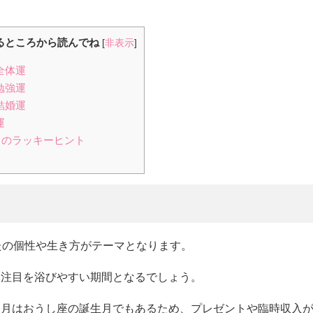
るところから読んでね
[
非表示
]
全体運
勉強運
結婚運
運
5月のラッキーヒント
なたの個性や生き方がテーマとなります。
、注目を浴びやすい期間となるでしょう。
今月はおうし座の誕生月でもあるため、プレゼントや臨時収入