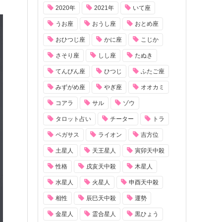
2020年
2021年
いて座
うお座
おうし座
おとめ座
おひつじ座
かに座
こじか
さそり座
しし座
たぬき
てんびん座
ひつじ
ふたご座
みずがめ座
やぎ座
オオカミ
コアラ
サル
ゾウ
タロット占い
チーター
トラ
ペガサス
ライオン
吉方位
土星人
天王星人
寅卯天中殺
性格
戌亥天中殺
木星人
水星人
火星人
申酉天中殺
相性
辰巳天中殺
運勢
金星人
霊合星人
黒ひょう