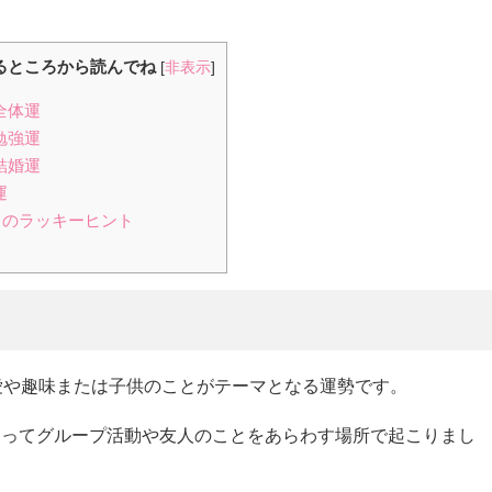
るところから読んでね
[
非表示
]
全体運
勉強運
結婚運
運
2月のラッキーヒント
恋愛や趣味または子供のことがテーマとなる運勢です。
とってグループ活動や友人のことをあらわす場所で起こりまし