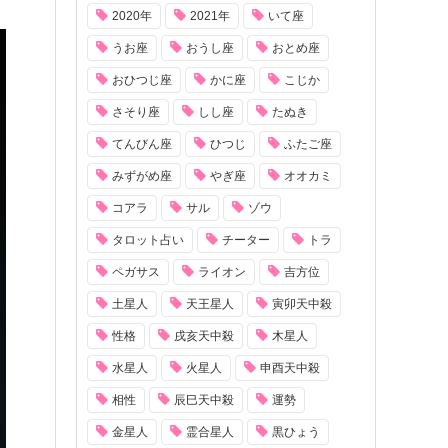
2020年
2021年
いて座
うお座
おうし座
おとめ座
おひつじ座
かに座
こじか
さそり座
しし座
たぬき
てんびん座
ひつじ
ふたご座
みずがめ座
やぎ座
オオカミ
コアラ
サル
ゾウ
タロット占い
チーター
トラ
ペガサス
ライオン
吉方位
土星人
天王星人
寅卯天中殺
性格
戌亥天中殺
木星人
水星人
火星人
申酉天中殺
相性
辰巳天中殺
運勢
金星人
霊合星人
黒ひょう