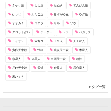
さそり座
しし座
たぬき
てんびん座
ひつじ
ふたご座
みずがめ座
やぎ座
オオカミ
コアラ
サル
ゾウ
タロット占い
チーター
トラ
ペガサス
ライオン
吉方位
土星人
天王星人
寅卯天中殺
性格
戌亥天中殺
木星人
水星人
火星人
申酉天中殺
相性
辰巳天中殺
運勢
金星人
霊合星人
黒ひょう
タグ一覧