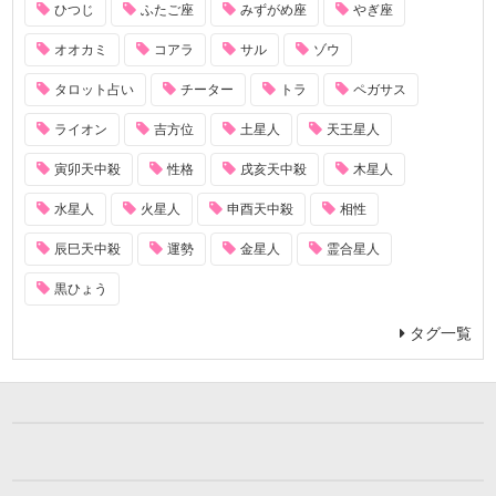
ひつじ
ふたご座
みずがめ座
やぎ座
オオカミ
コアラ
サル
ゾウ
タロット占い
チーター
トラ
ペガサス
ライオン
吉方位
土星人
天王星人
寅卯天中殺
性格
戌亥天中殺
木星人
水星人
火星人
申酉天中殺
相性
辰巳天中殺
運勢
金星人
霊合星人
黒ひょう
タグ一覧