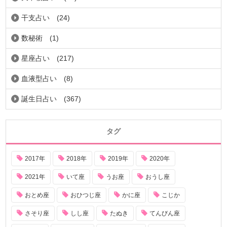
干支占い
(24)
数秘術
(1)
星座占い
(217)
血液型占い
(8)
誕生日占い
(367)
タグ
2017年
2018年
2019年
2020年
2021年
いて座
うお座
おうし座
おとめ座
おひつじ座
かに座
こじか
さそり座
しし座
たぬき
てんびん座