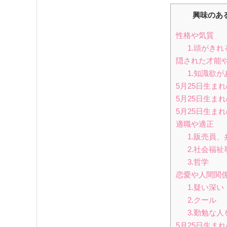
興味のあ
性格や気質
1.頭がきれ
隠された才能
1.知識欲が
5月25日生ま
5月25日生ま
5月25日生ま
適職や適正
1.販売員、
2.社会福祉
3.哲学
恋愛や人間関
1.疑い深い
2.クール
3.勤勉な
5月25日生ま