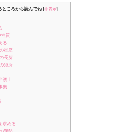
るところから読んでね
[
非表示
]
る
や性質
ある
れの星座
れの長所
れの短所
弁護士
事業
係
人を求める
れの運勢