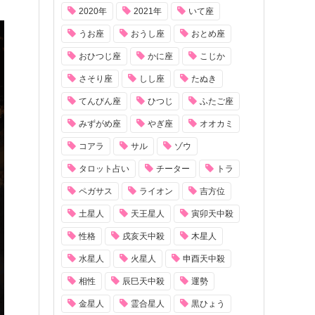
2020年
2021年
いて座
うお座
おうし座
おとめ座
おひつじ座
かに座
こじか
さそり座
しし座
たぬき
てんびん座
ひつじ
ふたご座
みずがめ座
やぎ座
オオカミ
コアラ
サル
ゾウ
タロット占い
チーター
トラ
ペガサス
ライオン
吉方位
土星人
天王星人
寅卯天中殺
性格
戌亥天中殺
木星人
水星人
火星人
申酉天中殺
相性
辰巳天中殺
運勢
金星人
霊合星人
黒ひょう