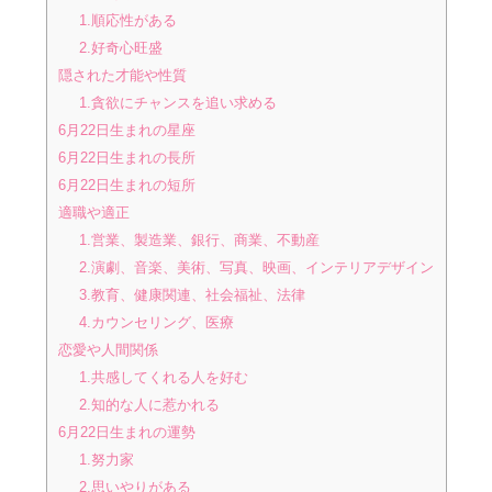
1.順応性がある
2.好奇心旺盛
隠された才能や性質
1.貪欲にチャンスを追い求める
6月22日生まれの星座
6月22日生まれの長所
6月22日生まれの短所
適職や適正
1.営業、製造業、銀行、商業、不動産
2.演劇、音楽、美術、写真、映画、インテリアデザイン
3.教育、健康関連、社会福祉、法律
4.カウンセリング、医療
恋愛や人間関係
1.共感してくれる人を好む
2.知的な人に惹かれる
6月22日生まれの運勢
1.努力家
2.思いやりがある