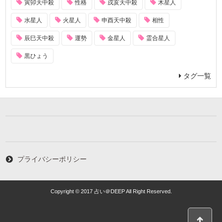
寅卯天中殺
性格
戌亥天中殺
木星人
水星人
火星人
申酉天中殺
相性
辰巳天中殺
運勢
金星人
霊合星人
黒ひょう
タグ一覧
プライバシーポリシー
Copyright © 2017 占い＠DEEP All Right Reserved.