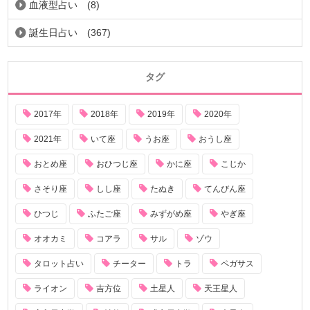
血液型占い
(8)
誕生日占い
(367)
タグ
2017年
2018年
2019年
2020年
2021年
いて座
うお座
おうし座
おとめ座
おひつじ座
かに座
こじか
さそり座
しし座
たぬき
てんびん座
ひつじ
ふたご座
みずがめ座
やぎ座
オオカミ
コアラ
サル
ゾウ
タロット占い
チーター
トラ
ペガサス
ライオン
吉方位
土星人
天王星人