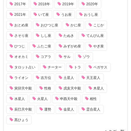
2017年
2018年
2019年
2020年
2021年
いて座
うお座
おうし座
おとめ座
おひつじ座
かに座
こじか
さそり座
しし座
たぬき
てんびん座
ひつじ
ふたご座
みずがめ座
やぎ座
オオカミ
コアラ
サル
ゾウ
タロット占い
チーター
トラ
ペガサス
ライオン
吉方位
土星人
天王星人
寅卯天中殺
性格
戌亥天中殺
木星人
水星人
火星人
申酉天中殺
相性
辰巳天中殺
運勢
金星人
霊合星人
黒ひょう