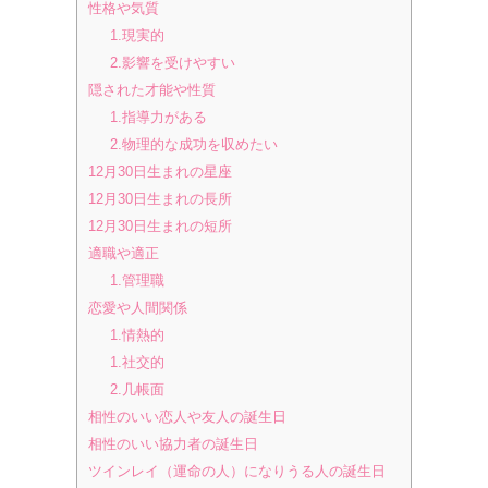
性格や気質
1.現実的
2.影響を受けやすい
隠された才能や性質
1.指導力がある
2.物理的な成功を収めたい
12月30日生まれの星座
12月30日生まれの長所
12月30日生まれの短所
適職や適正
1.管理職
恋愛や人間関係
1.情熱的
1.社交的
2.几帳面
相性のいい恋人や友人の誕生日
相性のいい協力者の誕生日
ツインレイ（運命の人）になりうる人の誕生日