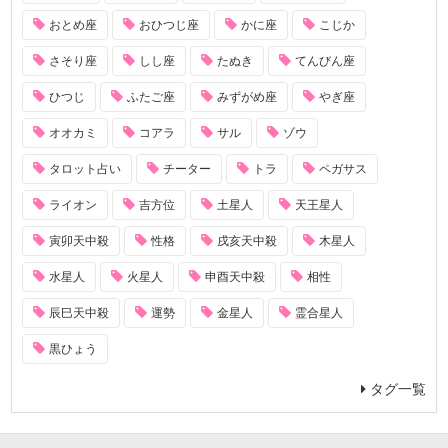
おとめ座
おひつじ座
かに座
こじか
さそり座
しし座
たぬき
てんびん座
ひつじ
ふたご座
みずがめ座
やぎ座
オオカミ
コアラ
サル
ゾウ
タロット占い
チーター
トラ
ペガサス
ライオン
吉方位
土星人
天王星人
寅卯天中殺
性格
戌亥天中殺
木星人
水星人
火星人
申酉天中殺
相性
辰巳天中殺
運勢
金星人
霊合星人
黒ひょう
タグ一覧