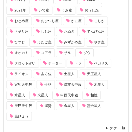
2021年
いて座
うお座
おうし座
おとめ座
おひつじ座
かに座
こじか
さそり座
しし座
たぬき
てんびん座
ひつじ
ふたご座
みずがめ座
やぎ座
オオカミ
コアラ
サル
ゾウ
タロット占い
チーター
トラ
ペガサス
ライオン
吉方位
土星人
天王星人
寅卯天中殺
性格
戌亥天中殺
木星人
水星人
火星人
申酉天中殺
相性
辰巳天中殺
運勢
金星人
霊合星人
黒ひょう
タグ一覧