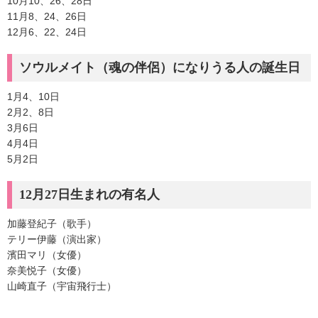
10月10、26、28日
11月8、24、26日
12月6、22、24日
ソウルメイト（魂の伴侶）になりうる人の誕生日
1月4、10日
2月2、8日
3月6日
4月4日
5月2日
12月27日生まれの有名人
加藤登紀子（歌手）
テリー伊藤（演出家）
濱田マリ（女優）
奈美悦子（女優）
山崎直子（宇宙飛行士）