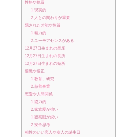
性格や気質
1.現実的
2.人との関わりが重要
隠された才能や性質
1.精力的
2.ユーモアセンスがある
12月27日生まれの星座
12月27日生まれの長所
12月27日生まれの短所
適職や適正
1.教育、研究
2.慈善事業
恋愛や人間関係
1.協力的
2.家族愛が強い
1.観察眼が鋭い
2.安全思考
相性のいい恋人や友人の誕生日