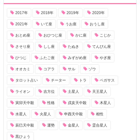
2017年
2018年
2019年
2020年
2021年
いて座
うお座
おうし座
おとめ座
おひつじ座
かに座
こじか
さそり座
しし座
たぬき
てんびん座
ひつじ
ふたご座
みずがめ座
やぎ座
オオカミ
コアラ
サル
ゾウ
タロット占い
チーター
トラ
ペガサス
ライオン
吉方位
土星人
天王星人
寅卯天中殺
性格
戌亥天中殺
木星人
水星人
火星人
申酉天中殺
相性
辰巳天中殺
運勢
金星人
霊合星人
黒ひょう