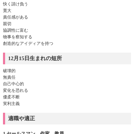
快く請け負う
寛大
責任感がある
親切
協調性に富む
物事を察知する
創造的なアイディアを持つ
12月15日生まれの短所
破壊的
無責任
自己中心的
変化を恐れる
優柔不断
実利主義
適職や適正
1.セールスマン、作家、教員