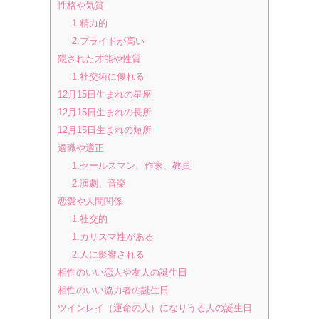
性格や気質
1.精力的
2.プライドが高い
隠された才能や性質
1.社交術に優れる
12月15日生まれの星座
12月15日生まれの長所
12月15日生まれの短所
適職や適正
1.セールスマン、作家、教員
2.演劇、音楽
恋愛や人間関係
1.社交的
1.カリスマ性がある
2.人に影響される
相性のいい恋人や友人の誕生日
相性のいい協力者の誕生日
ツインレイ（運命の人）になりうる人の誕生日