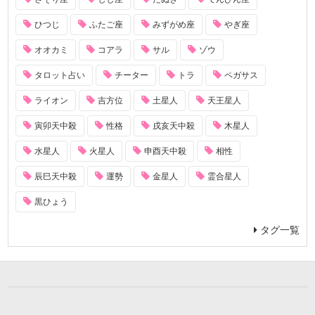
ひつじ
ふたご座
みずがめ座
やぎ座
オオカミ
コアラ
サル
ゾウ
タロット占い
チーター
トラ
ペガサス
ライオン
吉方位
土星人
天王星人
寅卯天中殺
性格
戌亥天中殺
木星人
水星人
火星人
申酉天中殺
相性
辰巳天中殺
運勢
金星人
霊合星人
黒ひょう
タグ一覧