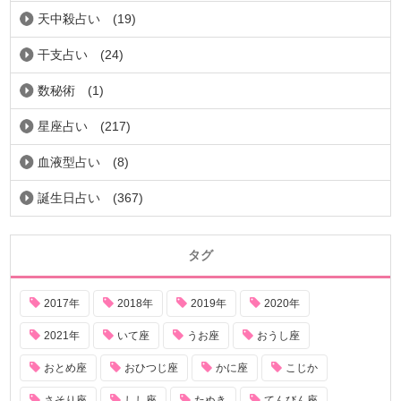
天中殺占い
(19)
干支占い
(24)
数秘術
(1)
星座占い
(217)
血液型占い
(8)
誕生日占い
(367)
タグ
2017年
2018年
2019年
2020年
2021年
いて座
うお座
おうし座
おとめ座
おひつじ座
かに座
こじか
さそり座
しし座
たぬき
てんびん座