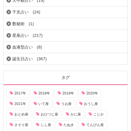
天中殺占い
(19)
干支占い
(24)
数秘術
(1)
星座占い
(217)
血液型占い
(8)
誕生日占い
(367)
タグ
2017年
2018年
2019年
2020年
2021年
いて座
うお座
おうし座
おとめ座
おひつじ座
かに座
こじか
さそり座
しし座
たぬき
てんびん座