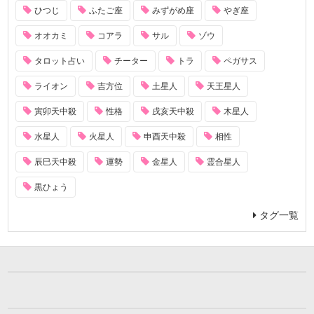
ひつじ
ふたご座
みずがめ座
やぎ座
オオカミ
コアラ
サル
ゾウ
タロット占い
チーター
トラ
ペガサス
ライオン
吉方位
土星人
天王星人
寅卯天中殺
性格
戌亥天中殺
木星人
水星人
火星人
申酉天中殺
相性
辰巳天中殺
運勢
金星人
霊合星人
黒ひょう
タグ一覧