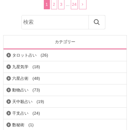
1
2
3
…
24
カテゴリー
タロット占い
(26)
九星気学
(18)
六星占術
(48)
動物占い
(73)
天中殺占い
(19)
干支占い
(24)
数秘術
(1)