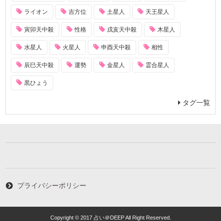
ライオン
吉方位
土星人
天王星人
寅卯天中殺
性格
戌亥天中殺
木星人
水星人
火星人
申酉天中殺
相性
辰巳天中殺
運勢
金星人
霊合星人
黒ひょう
タグ一覧
プライバシーポリシー
Copyright © 2017 占い＠DEEP All Right Reserved.