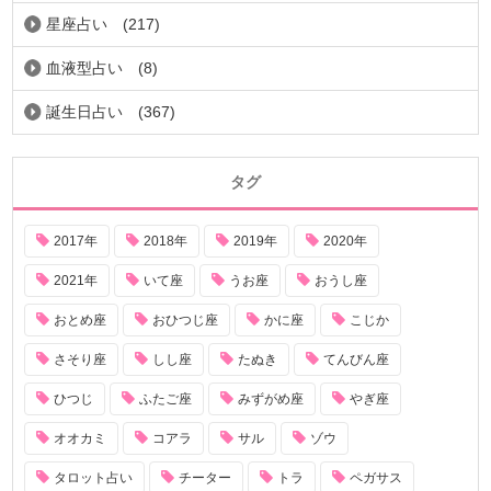
星座占い
(217)
血液型占い
(8)
誕生日占い
(367)
タグ
2017年
2018年
2019年
2020年
2021年
いて座
うお座
おうし座
おとめ座
おひつじ座
かに座
こじか
さそり座
しし座
たぬき
てんびん座
ひつじ
ふたご座
みずがめ座
やぎ座
オオカミ
コアラ
サル
ゾウ
タロット占い
チーター
トラ
ペガサス