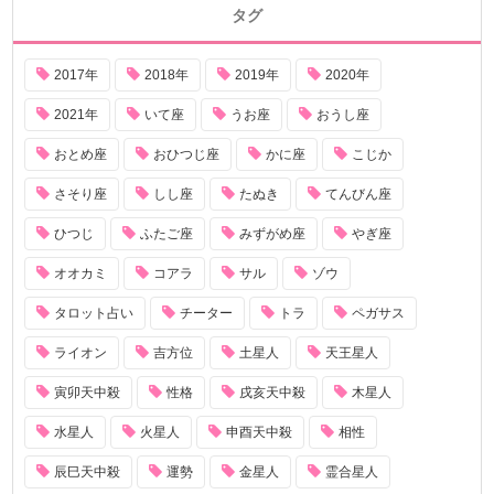
タグ
2017年
2018年
2019年
2020年
2021年
いて座
うお座
おうし座
おとめ座
おひつじ座
かに座
こじか
さそり座
しし座
たぬき
てんびん座
ひつじ
ふたご座
みずがめ座
やぎ座
オオカミ
コアラ
サル
ゾウ
タロット占い
チーター
トラ
ペガサス
ライオン
吉方位
土星人
天王星人
寅卯天中殺
性格
戌亥天中殺
木星人
水星人
火星人
申酉天中殺
相性
辰巳天中殺
運勢
金星人
霊合星人