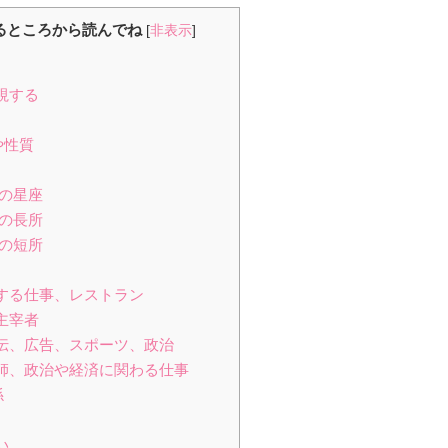
るところから読んでね
[
非表示
]
視する
や性質
れの星座
れの長所
れの短所
関する仕事、レストラン
主宰者
宣伝、広告、スポーツ、政治
講師、政治や経済に関わる仕事
係
い