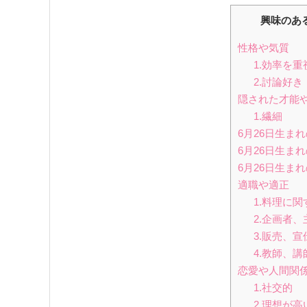
興味のあ
性格や気質
1.効率を重
2.討論好き
隠された才能
1.繊細
6月26日生ま
6月26日生ま
6月26日生ま
適職や適正
1.料理に
2.企画者、
3.販売、
4.教師、
恋愛や人間関
1.社交的
2.理想が高