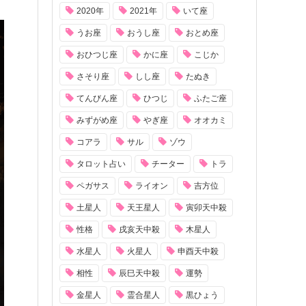
2020年
2021年
いて座
うお座
おうし座
おとめ座
おひつじ座
かに座
こじか
さそり座
しし座
たぬき
てんびん座
ひつじ
ふたご座
みずがめ座
やぎ座
オオカミ
コアラ
サル
ゾウ
タロット占い
チーター
トラ
ペガサス
ライオン
吉方位
土星人
天王星人
寅卯天中殺
性格
戌亥天中殺
木星人
水星人
火星人
申酉天中殺
相性
辰巳天中殺
運勢
金星人
霊合星人
黒ひょう