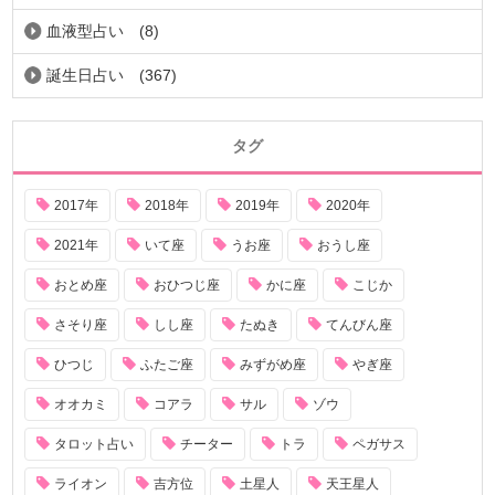
血液型占い
(8)
誕生日占い
(367)
タグ
2017年
2018年
2019年
2020年
2021年
いて座
うお座
おうし座
おとめ座
おひつじ座
かに座
こじか
さそり座
しし座
たぬき
てんびん座
ひつじ
ふたご座
みずがめ座
やぎ座
オオカミ
コアラ
サル
ゾウ
タロット占い
チーター
トラ
ペガサス
ライオン
吉方位
土星人
天王星人