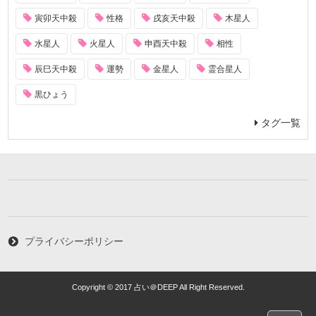
寅卯天中殺
性格
戌亥天中殺
木星人
水星人
火星人
申酉天中殺
相性
辰巳天中殺
運勢
金星人
霊合星人
黒ひょう
タグ一覧
プライバシーポリシー
Copyright © 2017 占い＠DEEP All Right Reserved.