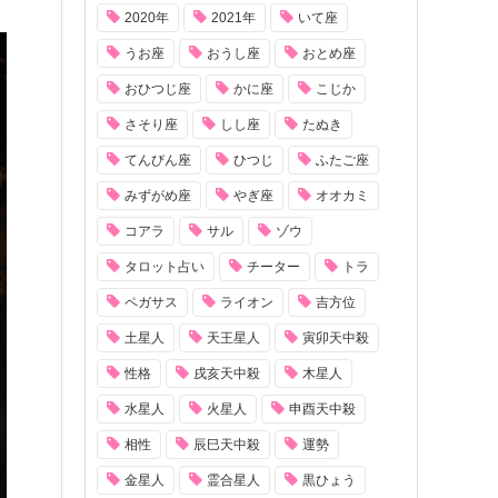
2020年
2021年
いて座
うお座
おうし座
おとめ座
おひつじ座
かに座
こじか
さそり座
しし座
たぬき
てんびん座
ひつじ
ふたご座
みずがめ座
やぎ座
オオカミ
コアラ
サル
ゾウ
タロット占い
チーター
トラ
ペガサス
ライオン
吉方位
土星人
天王星人
寅卯天中殺
性格
戌亥天中殺
木星人
水星人
火星人
申酉天中殺
相性
辰巳天中殺
運勢
金星人
霊合星人
黒ひょう