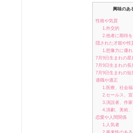
興味のあ
性格や気質
1.外交的
2.他者に期待
隠された才能や性
1.想像力に優
7月9日生まれの星
7月9日生まれの長
7月9日生まれの短
適職や適正
1.医療、社会
2.セールス、
3.演説者、作家
4.演劇、美術
恋愛や人間関係
1.人気者
2.将来性のあ