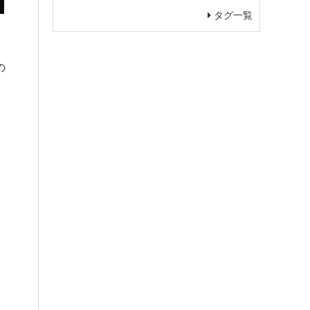
タグ一覧
。
の