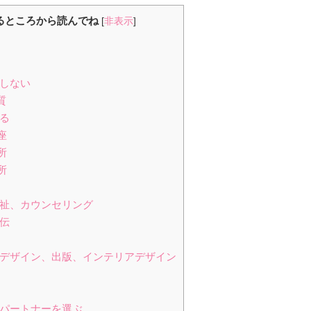
るところから読んでね
[
非表示
]
をしない
質
れる
座
所
所
福祉、カウンセリング
宣伝
、デザイン、出版、インテリアデザイン
るパートナーを選ぶ