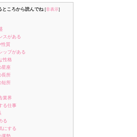
るところから読んでね
[
非表示
]
盛
センスがある
や性質
ーシップがある
な性格
の星座
の長所
の短所
告業界
仕する仕事
係
める
を気にする
の運勢