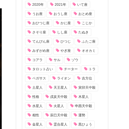
2020年
2021年
いて座
うお座
おうし座
おとめ座
おひつじ座
かに座
こじか
さそり座
しし座
たぬき
てんびん座
ひつじ
ふたご座
みずがめ座
やぎ座
オオカミ
コアラ
サル
ゾウ
タロット占い
チーター
トラ
ペガサス
ライオン
吉方位
土星人
天王星人
寅卯天中殺
性格
戌亥天中殺
木星人
水星人
火星人
申酉天中殺
相性
辰巳天中殺
運勢
金星人
霊合星人
黒ひょう