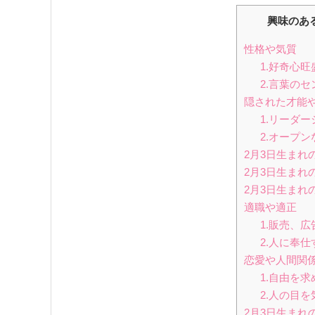
興味のあ
性格や気質
1.好奇心旺
2.言葉の
隠された才能
1.リーダ
2.オープン
2月3日生まれ
2月3日生まれ
2月3日生まれ
適職や適正
1.販売、広
2.人に奉
恋愛や人間関
1.自由を求
2.人の目
2月3日生まれ