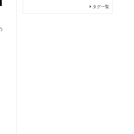
タグ一覧
。
の