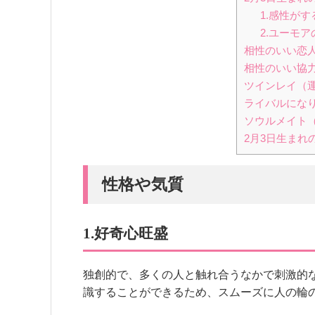
1.感性がす
2.ユーモ
相性のいい恋
相性のいい協
ツインレイ（
ライバルにな
ソウルメイト
2月3日生まれ
性格や気質
1.好奇心旺盛
独創的で、多くの人と触れ合うなかで刺激的
識することができるため、スムーズに人の輪