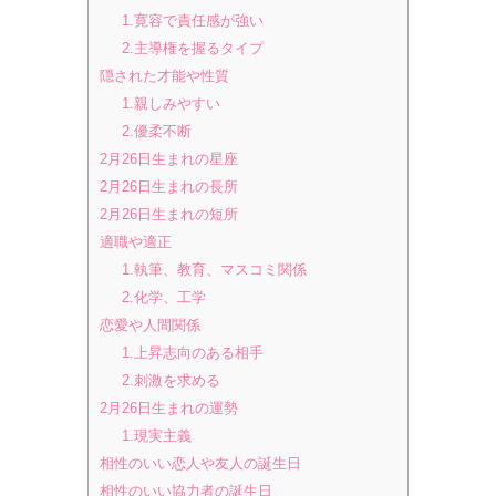
1.寛容で責任感が強い
2.主導権を握るタイプ
隠された才能や性質
1.親しみやすい
2.優柔不断
2月26日生まれの星座
2月26日生まれの長所
2月26日生まれの短所
適職や適正
1.執筆、教育、マスコミ関係
2.化学、工学
恋愛や人間関係
1.上昇志向のある相手
2.刺激を求める
2月26日生まれの運勢
1.現実主義
相性のいい恋人や友人の誕生日
相性のいい協力者の誕生日