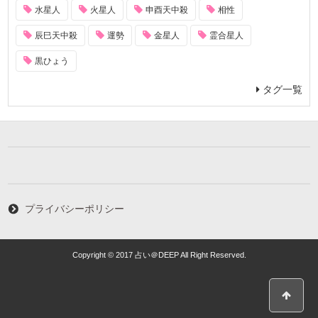
水星人
火星人
申酉天中殺
相性
辰巳天中殺
運勢
金星人
霊合星人
黒ひょう
タグ一覧
プライバシーポリシー
Copyright © 2017 占い＠DEEP All Right Reserved.