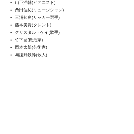
山下洋輔(ピアニスト)
桑田佳祐(ミュージシャン)
三浦知良(サッカー選手)
藤本美貴(タレント)
クリスタル・ケイ(歌手)
竹下登(政治家)
岡本太郎(芸術家)
与謝野鉄幹(歌人)