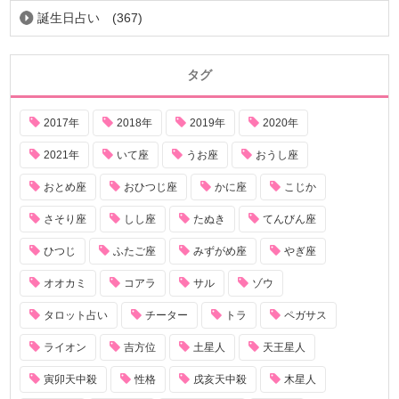
誕生日占い
(367)
タグ
2017年
2018年
2019年
2020年
2021年
いて座
うお座
おうし座
おとめ座
おひつじ座
かに座
こじか
さそり座
しし座
たぬき
てんびん座
ひつじ
ふたご座
みずがめ座
やぎ座
オオカミ
コアラ
サル
ゾウ
タロット占い
チーター
トラ
ペガサス
ライオン
吉方位
土星人
天王星人
寅卯天中殺
性格
戌亥天中殺
木星人